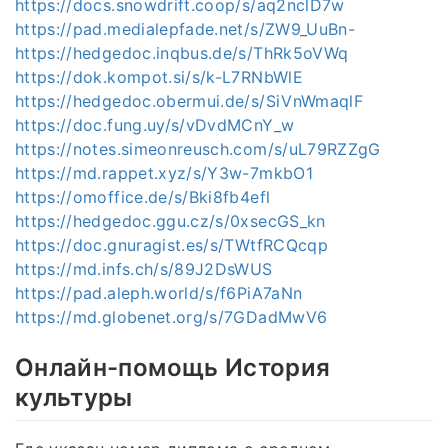
https://docs.snowdrift.coop/s/aq2nclD7w
https://pad.medialepfade.net/s/ZW9_UuBn-
https://hedgedoc.inqbus.de/s/ThRk5oVWq
https://dok.kompot.si/s/k-L7RNbWlE
https://hedgedoc.obermui.de/s/SiVnWmaqlF
https://doc.fung.uy/s/vDvdMCnY_w
https://notes.simeonreusch.com/s/uL79RZZgG
https://md.rappet.xyz/s/Y3w-7mkbO1
https://omoffice.de/s/Bki8fb4efl
https://hedgedoc.ggu.cz/s/0xsecGS_kn
https://doc.gnuragist.es/s/TWtfRCQcqp
https://md.infs.ch/s/89J2DsWUS
https://pad.aleph.world/s/f6PiA7aNn
https://md.globenet.org/s/7GDadMwV6
Онлайн-помощь История
культуры