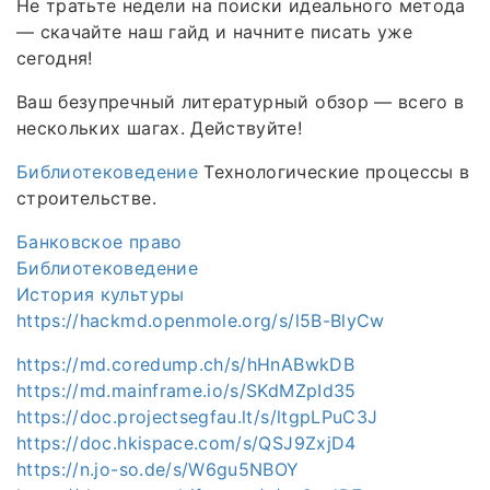
Не тратьте недели на поиски идеального метода
— скачайте наш гайд и начните писать уже
сегодня!
Ваш безупречный литературный обзор — всего в
нескольких шагах. Действуйте!
Библиотековедение
Технологические процессы в
строительстве.
Банковское право
Библиотековедение
История культуры
https://hackmd.openmole.org/s/l5B-BlyCw
https://md.coredump.ch/s/hHnABwkDB
https://md.mainframe.io/s/SKdMZpId35
https://doc.projectsegfau.lt/s/ltgpLPuC3J
https://doc.hkispace.com/s/QSJ9ZxjD4
https://n.jo-so.de/s/W6gu5NBOY