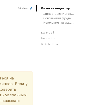
Физика конденсированных сред Диссертация
36 views
Диссертация История Мировая
Основания и фундаменты
Неголономная механика Бизнес-план
Expand all
Back to top
Go to bottom
ться на
вичков. Если у
доверять
ыть уверенным
заказывать