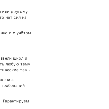
и или другому
о нет сил на
енно и с учётом
ватели школ и
ыть любую тему
тические темы.
ожения,
и требований
. Гарантируем