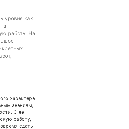
ь уровня как
 на
ую работу. На
льшое
онкретных
абот,
ного характера
ьным знаниям,
ости. С ее
скую работу,
вовремя сдать