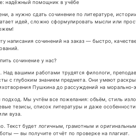
е: надёжный помощник в учёбе
ени, а нужно сдать сочинение по литературе, истори
атает идей, сложно сформулировать мысли или прост
ожем!
гу написания сочинений на заказ — быстро, качеств
ований.
пить сочинение у нас?
. Над вашими работами трудятся филологи, препода
сты с глубоким знанием предмета. Они умеют раскр
ихотворения Пушкина до рассуждений на морально‑э
подход. Мы учтём все пожелания: объём, стиль изл
евые тезисы, список литературы и даже особенност
или вуза.
о. Текст будет логичным, грамотным и оригинальным
боты — вы получите отчёт по проверке на плагиат.