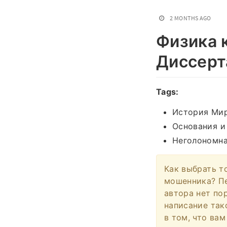
2 MONTHS AGO
Физика 
Диссерт
Tags:
История Мир
Основания и
Неголономна
Как выбрать т
мошенника? Пер
автора нет по
написание так
в том, что ва