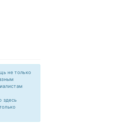
щь не только
разным
циалистам
о здесь
только