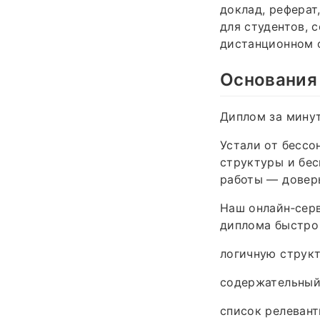
доклад, реферат
для студентов, 
дистанционном 
Основания
Диплом за минут
Устали от бессо
структуры и бес
работы — доверь
Наш онлайн‑серв
диплома быстро 
логичную структ
содержательный 
список релевант