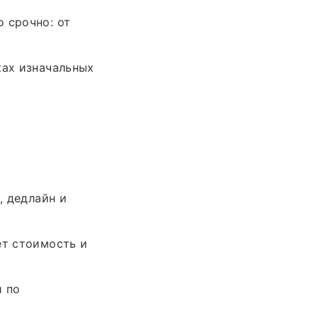
 срочно: от
ках изначальных
, дедлайн и
ет стоимость и
и по