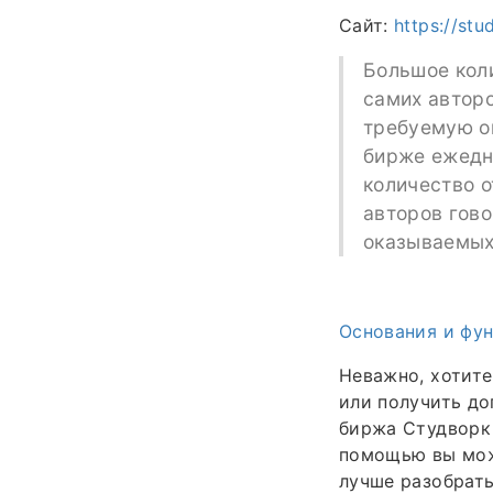
Сайт:
https://stu
Большое кол
самих авторо
требуемую оц
бирже ежедн
количество о
авторов гово
оказываемых
Основания и фу
Неважно, хотите
или получить д
биржа Студворк 
помощью вы може
лучше разобрать