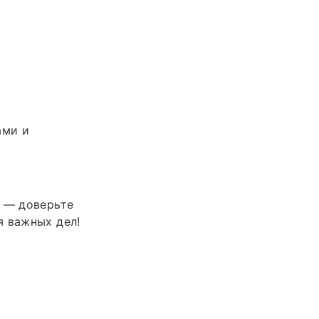
ами и
и — доверьте
я важных дел!