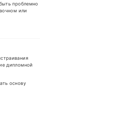
 быть проблемно
заочном или
ыстраивания
ние дипломной
ать основу