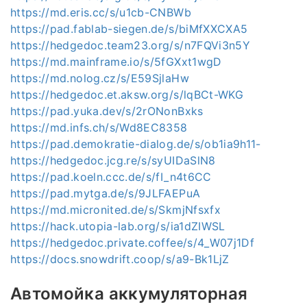
https://md.eris.cc/s/u1cb-CNBWb
https://pad.fablab-siegen.de/s/biMfXXCXA5
https://hedgedoc.team23.org/s/n7FQVi3n5Y
https://md.mainframe.io/s/5fGXxt1wgD
https://md.nolog.cz/s/E59SjlaHw
https://hedgedoc.et.aksw.org/s/lqBCt-WKG
https://pad.yuka.dev/s/2rONonBxks
https://md.infs.ch/s/Wd8EC8358
https://pad.demokratie-dialog.de/s/ob1ia9h11-
https://hedgedoc.jcg.re/s/syUIDaSlN8
https://pad.koeln.ccc.de/s/fI_n4t6CC
https://pad.mytga.de/s/9JLFAEPuA
https://md.micronited.de/s/SkmjNfsxfx
https://hack.utopia-lab.org/s/ia1dZIWSL
https://hedgedoc.private.coffee/s/4_W07j1Df
https://docs.snowdrift.coop/s/a9-Bk1LjZ
Автомойка аккумуляторная