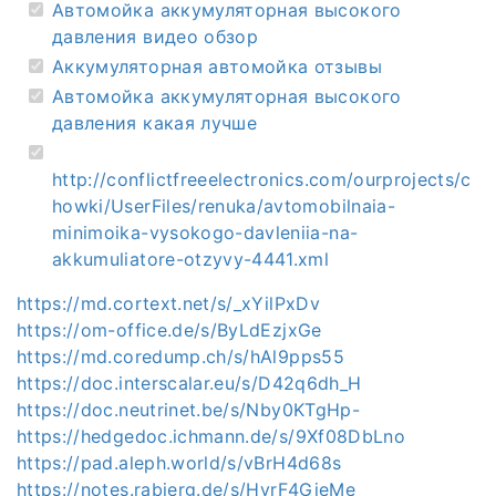
Автомойка аккумуляторная высокого
давления видео обзор
Аккумуляторная автомойка отзывы
Автомойка аккумуляторная высокого
давления какая лучше
http://conflictfreeelectronics.com/ourprojects/c
howki/UserFiles/renuka/avtomobilnaia-
minimoika-vysokogo-davleniia-na-
akkumuliatore-otzyvy-4441.xml
https://md.cortext.net/s/_xYilPxDv
https://om-office.de/s/ByLdEzjxGe
https://md.coredump.ch/s/hAl9pps55
https://doc.interscalar.eu/s/D42q6dh_H
https://doc.neutrinet.be/s/Nby0KTgHp-
https://hedgedoc.ichmann.de/s/9Xf08DbLno
https://pad.aleph.world/s/vBrH4d68s
https://notes.rabjerg.de/s/HyrF4GjeMe