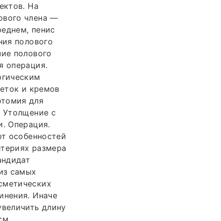
ектов. На
ового члена —
реднем, пенис
ния полового
ние полового
я операция.
ргическим
леток и кремов
отомия для
. Утолщение с
и. Операция.
от особенностей
итериях размера
андидат
 из самых
осметических
инения. Иначе
увеличить длину
см.