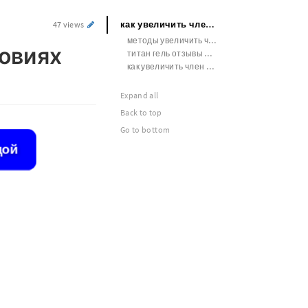
как увеличить член в домашних условиях содой
47 views
методы увеличить член
ловиях
титан гель отзывы фото
как увеличить член во время секса
Expand all
Back to top
Go to bottom
дой