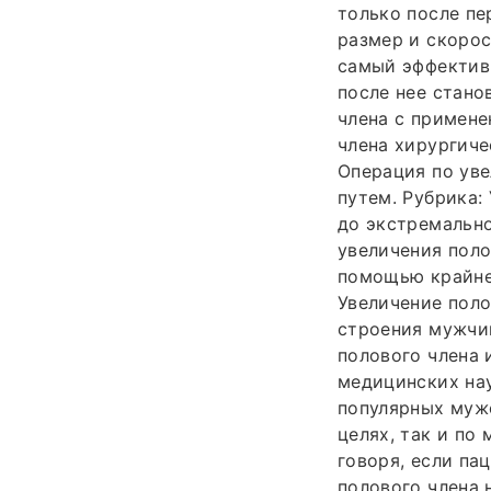
только после пе
размер и скорос
самый эффективн
после нее стано
члена с примене
члена хирургиче
Операция по уве
путем. Рубрика:
до экстремальн
увеличения поло
помощью крайней
Увеличение поло
строения мужчин
полового члена 
медицинских нау
популярных муж
целях, так и по
говоря, если па
полового члена н