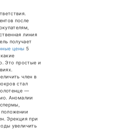
тветствия.
ентов после
окупателям,
ственная линия
ель получает
нные цены
5
 какие
о. Это простые и
виях.
еличить член в
покров стал
полотенце —
имо. Аномалии
 спермы,
в положении
ен. Эрекция при
соды увеличить