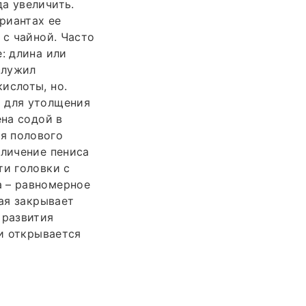
а увеличить.
риантах ее
 с чайной. Часто
: длина или
служил
ислоты, но.
и для утолщения
ена содой в
я полового
еличение пениса
ти головки с
а – равномерное
рая закрывает
 развития
ли открывается