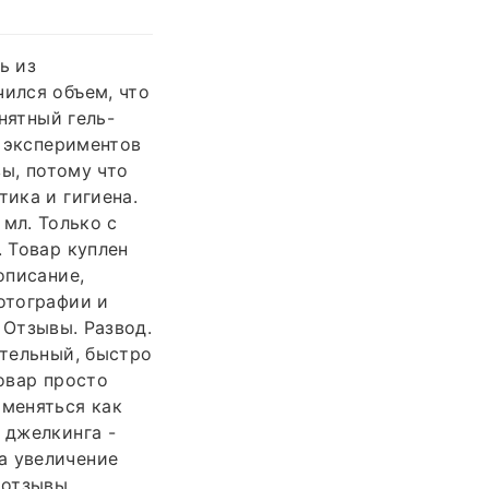
ь из
чился объем, что
анятный гель-
х экспериментов
вы, потому что
тика и гигиена.
 мл. Только с
. Товар куплен
описание,
Фотографии и
 Отзывы. Развод.
ительный, быстро
товар просто
именяться как
 джелкинга -
а увеличение
 отзывы.