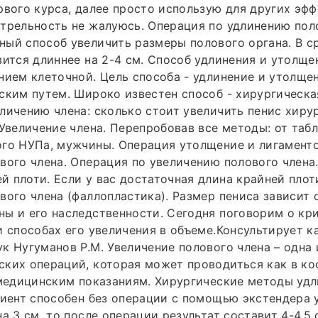
рвого курса, далее просто использую для других эфф
трельность не жалуюсь. Операция по удлинению пол
ый способ увеличить размеры полового органа. В с
вится длиннее на 2-4 см. Способ удлинения и утолще
нием клеточной. Цель способа - удлинение и утолще
ским путем. Широко известен способ - хирургическа
личению члена: сколько стоит увеличить пенис хиру
 Увеличение члена. Перепробовав все методы: от таб
ого НУПа, мужчины. Операция утолщение и лигамент
вого члена. Операция по увеличению полового члена
 плоти. Если у вас достаточная длина крайней плот
вого члена (фаллопластика). Размер пениса зависит 
ы и его наследственности. Сегодня поговорим о кр
и способах его увеличения в объеме.Консультирует к
к Нугуманов Р.М. Увеличение полового члена – одна
ских операций, которая может проводиться как в к
 медицинским показаниям. Хирургические методы удл
циент способен без операции с помощью экстендера 
а 3 см, то после операции результат составит 4-4,5 