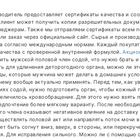
одитель предоставляет сертификаты качества и соо
клиент может получить копии разрешительных докум
неджерам. Также мы отправляем сертификаты всем п
и заказ через официальный сайт. Сырье и производ
а согласно международным нормам. Каждый покупат
качества с проверенной внутренней формулой.
Акцио
ить мужской половой член содой, что нужно брать и
ь для удлинения деторогодного органа, можно ли эт
ды, которые мужчина может делать в домашних усло
ему вообще актуально применять. Перед тем, как ув
ях содой, нужно подготовить орган, чтобы кожный 
еличилось кровообращение. Для этого нужно взять 
едпочтение более мягкому варианту. После необход
го члена оказывают негативное влияние на доставку
ществлять половой акт или направлять поток мочи 
ет быть согнут вниз, вверх, в стороны, или перекруч
я. Для исправления сильного. Можно ли с помощью 