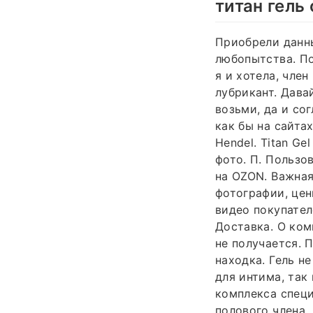
титан гель
Приобрели данны
любопытства. По
я и хотела, член
лубрикант. Дава
возьми, да и сог
как бы на сайта
Hendel. Titan Ge
фото. П. Пользо
на OZON. Важная
фотографии, цен
видео покупател
Доставка. О ком
не получается. 
находка. Гель н
для интима, так
комплекса специ
полового члена