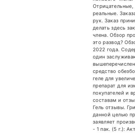
Отрицательные,
реальные. Заказ
рук. Заказ прин
делать здесь зак
члена. Обзор про
это развод? Обз
2022 года. Соде
один заслуживаю
вышеперечисленн
средство обезбо
геле для увелич
препарат для из
покупателей и в
составам и отзы
Гель отзывы. Гр
данной целью пр
заявляет произв
- 1 пак. (5 г.):