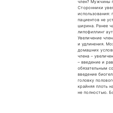
член? Мужчины п
Сторонники увел
использования: 
пациентов не ус
ширина. Ранее 
липофиллинг аут
Увеличение чле
и удлинения. Мо
домашних услов
члена – увеличе
– введение и ра
обязательным с
введение биогел
головку половог
крайняя плоть н
не полностью. Б