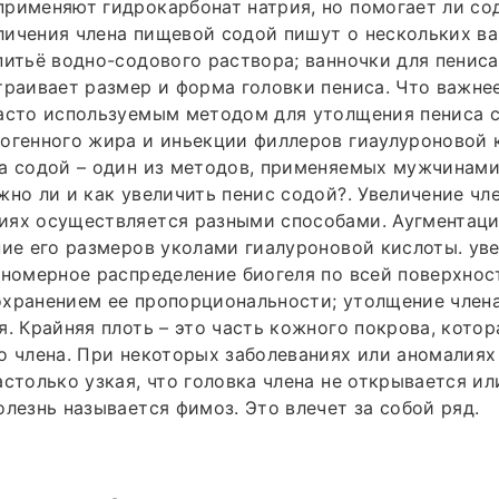
рименяют гидрокарбонат натрия, но помогает ли сод
ичения члена пищевой содой пишут о нескольких ва
питьё водно-содового раствора; ванночки для пениса
траивает размер и форма головки пениса. Что важнее
часто используемым методом для утолщения пениса 
огенного жира и иньекции филлеров гиаулуроновой к
на содой – один из методов, применяемых мужчинам
жно ли и как увеличить пенис содой?. Увеличение чл
иях осуществляется разными способами. Аугментаци
ние его размеров уколами гиалуроновой кислоты. ув
вномерное распределение биогеля по всей поверхнос
охранением ее пропорциональности; утолщение член
я. Крайняя плоть – это часть кожного покрова, кото
о члена. При некоторых заболеваниях или аномалиях
астолько узкая, что головка члена не открывается и
олезнь называется фимоз. Это влечет за собой ряд.