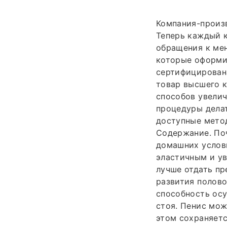
Компания-произв
Теперь каждый 
обращения к ме
которые оформил
сертифицирован
товар высшего 
способов увелич
процедуры делат
доступные мето
Содержание. Поч
домашних услови
эластичным и ув
лучше отдать пр
развития полово
способность осу
стоя. Пенис мож
этом сохраняетс