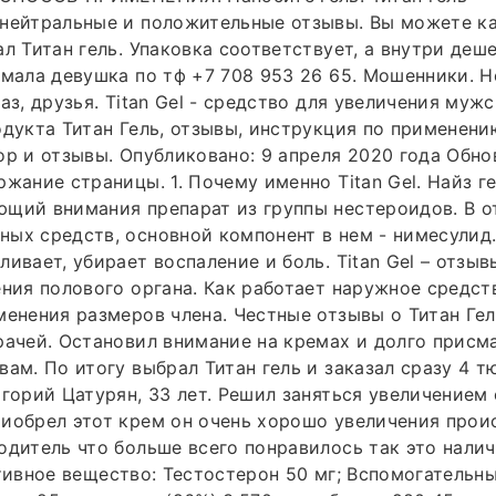
 нейтральные и положительные отзывы. Вы можете к
ал Титан гель. Упаковка соответствует, а внутри деш
имала девушка по тф +7 708 953 26 65. Мошенники. 
аз, друзья. Titan Gel - средство для увеличения муж
дукта Титан Гель, отзывы, инструкция по применению 
ор и отзывы. Опубликовано: 9 апреля 2020 года Обно
ржание страницы. 1. Почему именно Titan Gel. Найз ге
щий внимания препарат из группы нестероидов. В о
ых средств, основной компонент в нем - нимесулид
ливает, убирает воспаление и боль. Titan Gel – отзы
ения полового органа. Как работает наружное средств
менения размеров члена. Честные отзывы о Титан Гел
рачей. Остановил внимание на кремах и долго присм
вам. По итогу выбрал Титан гель и заказал сразу 4 т
игорий Цатурян, 33 лет. Решил заняться увеличением 
иобрел этот крем он очень хорошо увеличения прои
одитель что больше всего понравилось так это налич
 Активное вещество: Тестостерон 50 мг; Вспомогательн