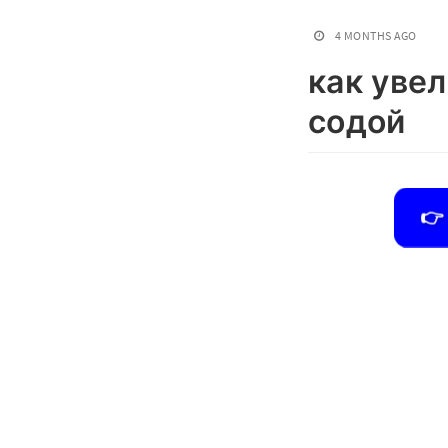
4 MONTHS AGO
как уве
содой
👉