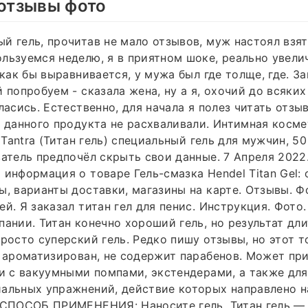
 отзывы фото
й гель, прочитав не мало отзывов, муж настоял взят
льзуемся неделю, я в приятном шоке, реально увели
 как бы выравнивается, у мужа был где толще, где. З
й попробуем - сказала жена, ну а я, охочий до всяки
ласись. Естественно, для начала я полез читать отзы
х данного продукта не расхваливали. Интимная косме
l Tantra (Титан гель) специальный гель для мужчин, 50
ватель предпочёл скрыть свои данные. 7 Апреля 2022
 информация о товаре Гель-смазка Hendel Titan Gel: 
ы, варианты доставки, магазины на карте. Отзывы. 
ей. Я заказал титан гел для пенис. Инструкция. Фото.
пании. Титан конечно хороший гель, но результат дл
Просто суперский гель. Редко пишу отзывы, но этот 
е ароматизирован, не содержит парабенов. Может пр
 и с вакуумными помпами, экстендерами, а также для
альных упражнений, действие которых направлено н
. СПОСОБ ПРИМЕНЕНИЯ: Наносите гель. Титан гель —