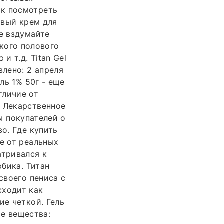
ак посмотреть
евый крем для
Не вздумайте
ского полового
и т.д. Titan Gel
влено: 2 апреля
ль 1% 50г - еще
тличие от
. Лекарственное
вы покупателей о
о. Где купить
е от реальных
атривался к
юбика. Титан
своего пениса с
сходит как
ие четкой. Гель
ые вещества: