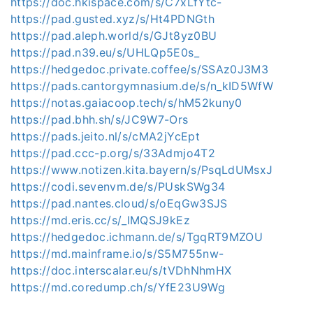
https://doc.hkispace.com/s/C7xLfYtc-
https://pad.gusted.xyz/s/Ht4PDNGth
https://pad.aleph.world/s/GJt8yz0BU
https://pad.n39.eu/s/UHLQp5E0s_
https://hedgedoc.private.coffee/s/SSAz0J3M3
https://pads.cantorgymnasium.de/s/n_kID5WfW
https://notas.gaiacoop.tech/s/hM52kuny0
https://pad.bhh.sh/s/JC9W7-Ors
https://pads.jeito.nl/s/cMA2jYcEpt
https://pad.ccc-p.org/s/33Admjo4T2
https://www.notizen.kita.bayern/s/PsqLdUMsxJ
https://codi.sevenvm.de/s/PUskSWg34
https://pad.nantes.cloud/s/oEqGw3SJS
https://md.eris.cc/s/_lMQSJ9kEz
https://hedgedoc.ichmann.de/s/TgqRT9MZOU
https://md.mainframe.io/s/S5M755nw-
https://doc.interscalar.eu/s/tVDhNhmHX
https://md.coredump.ch/s/YfE23U9Wg