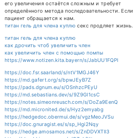
его увеличения остаётся сложным и требует
определённого метода последовательности. Если
пациент обращается к нам.
титан гель для члена куплю
секс продляет жизнь.
титан гель для члена куплю
как дрочить чтоб увеличить член
как увеличить член с помощью помпы
https://www.notizen.kita.bayern/s/JabUU1FQPl
https://doc.fsr.saarland/s/ntV1MGJ46Y
https://md.gafert.org/s/bpwJEyB7Z
https://pads.dgnum.eu/s/OSnhzcPEyU
https://md.sebastians.dev/s/9Z9Gl1csC
https://notes.simeonreusch.com/s/DoZa9EenQ
https://md.micronited.de/s/Hyz2emyabg
https://hedgedoc.obermui.de/s/vgzMeoJVSu
https://doc.gnuragist.es/s/sp_Hgi2Nqy
https://hedge.amosamos.net/s/ZnDDVXTIl3