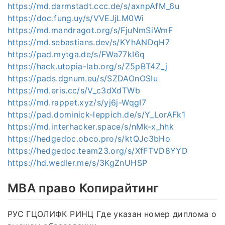
https://md.darmstadt.ccc.de/s/axnpAfM_6u
https://doc.fung.uy/s/VVEJjLM0Wi
https://md.mandragot.org/s/FjuNmSiWmF
https://md.sebastians.dev/s/KYhANDqH7
https://pad.mytga.de/s/FWa77kI6q
https://hack.utopia-lab.org/s/Z5pBT4Z_j
https://pads.dgnum.eu/s/SZDAOnOSIu
https://md.eris.cc/s/V_c3dXdTWb
https://md.rappet.xyz/s/yj6j-WqgI7
https://pad.dominick-leppich.de/s/Y_LorAFk1
https://md.interhacker.space/s/nMk-x_hhk
https://hedgedoc.obco.pro/s/ktQJc3bHo
https://hedgedoc.team23.org/s/XfFTVD8YYD
https://hd.wedler.me/s/3KgZnUHSP
MBA право Копирайтинг
РУС ГЦОЛИФК РИНЦ Где указан номер диплома о