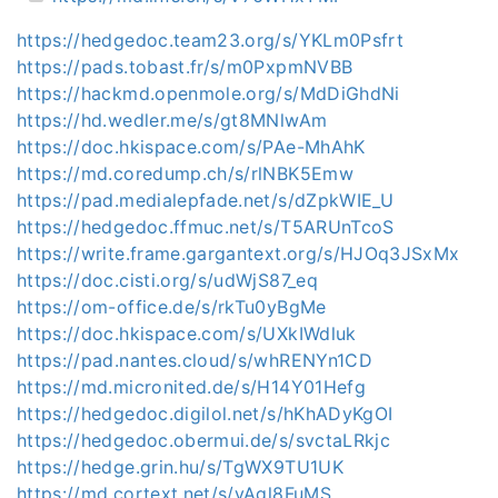
https://hedgedoc.team23.org/s/YKLm0Psfrt
https://pads.tobast.fr/s/m0PxpmNVBB
https://hackmd.openmole.org/s/MdDiGhdNi
https://hd.wedler.me/s/gt8MNlwAm
https://doc.hkispace.com/s/PAe-MhAhK
https://md.coredump.ch/s/rlNBK5Emw
https://pad.medialepfade.net/s/dZpkWIE_U
https://hedgedoc.ffmuc.net/s/T5ARUnTcoS
https://write.frame.gargantext.org/s/HJOq3JSxMx
https://doc.cisti.org/s/udWjS87_eq
https://om-office.de/s/rkTu0yBgMe
https://doc.hkispace.com/s/UXkIWdluk
https://pad.nantes.cloud/s/whRENYn1CD
https://md.micronited.de/s/H14Y01Hefg
https://hedgedoc.digilol.net/s/hKhADyKgOI
https://hedgedoc.obermui.de/s/svctaLRkjc
https://hedge.grin.hu/s/TgWX9TU1UK
https://md.cortext.net/s/yAgl8FuMS