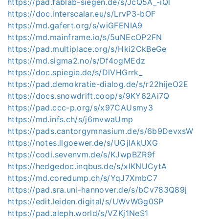
https://pad.fablab-siegen.de/s/JcQ5A_-iQl
https://doc.interscalar.eu/s/LrvP3-bOF
https://md.gafert.org/s/wiGFENIA9
https://md.mainframe.io/s/5uNEcOP2FN
https://pad.multiplace.org/s/Hki2CkBeGe
https://md.sigma2.no/s/Df4ogMEdz
https://doc.spiegie.de/s/DlVHGrrk_
https://pad.demokratie-dialog.de/s/r22hijeO2E
https://docs.snowdrift.coop/s/9KY62Ai7Q
https://pad.ccc-p.org/s/x97CAUsmy3
https://md.infs.ch/s/j6mvwaUmp
https://pads.cantorgymnasium.de/s/6b9DevxsW
https://notes.llgoewer.de/s/UGjIAkUXG
https://codi.sevenvm.de/s/KJwpBZR9f
https://hedgedoc.inqbus.de/s/xlKNUCytA
https://md.coredump.ch/s/YqJ7XmbC7
https://pad.sra.uni-hannover.de/s/bCv783Q89j
https://edit.leiden.digital/s/UWvWGg0SP
https://pad.aleph.world/s/VZKj1NeS1