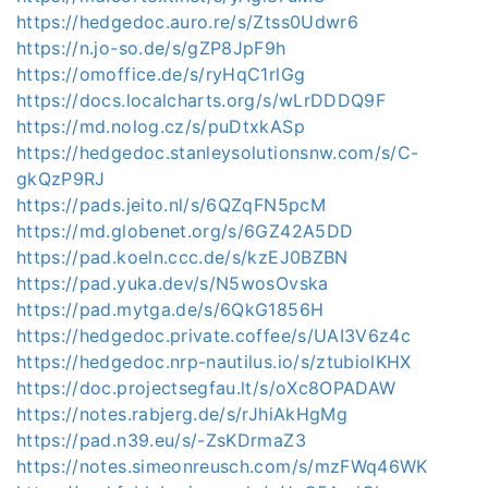
https://hedgedoc.auro.re/s/Ztss0Udwr6
https://n.jo-so.de/s/gZP8JpF9h
https://omoffice.de/s/ryHqC1rlGg
https://docs.localcharts.org/s/wLrDDDQ9F
https://md.nolog.cz/s/puDtxkASp
https://hedgedoc.stanleysolutionsnw.com/s/C-
gkQzP9RJ
https://pads.jeito.nl/s/6QZqFN5pcM
https://md.globenet.org/s/6GZ42A5DD
https://pad.koeln.ccc.de/s/kzEJ0BZBN
https://pad.yuka.dev/s/N5wosOvska
https://pad.mytga.de/s/6QkG1856H
https://hedgedoc.private.coffee/s/UAI3V6z4c
https://hedgedoc.nrp-nautilus.io/s/ztubiolKHX
https://doc.projectsegfau.lt/s/oXc8OPADAW
https://notes.rabjerg.de/s/rJhiAkHgMg
https://pad.n39.eu/s/-ZsKDrmaZ3
https://notes.simeonreusch.com/s/mzFWq46WK