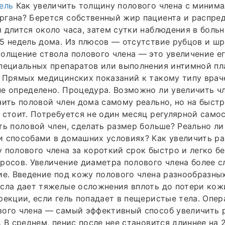
тель
Как увеличить толщину полового члена с миним
ргана? Берется собственный жир пациента и распре
 длится около часа, затем сутки наблюдения в больн
5 недель дома. Из плюсов — отсутствие рубцов и шр
олщение ствола полового члена — это увеличение ег
специальных препаратов или выполнения интимной п
 Прямых медицинских показаний к такому типу врач
е определено. Процедура. Возможно ли увеличить ч
чить половой член дома самому реально, но на быст
 стоит. Потребуется не один месяц регулярной само
ть половой член, сделать размер больше? Реально ли
 способами в домашних условиях? Как увеличить ра
 полового члена за короткий срок быстро и легко б
росов. Увеличение диаметра полового члена более с
ие. Введение под кожу полового члена разнообразных 
сла дает тяжелые осложнения вплоть до потери кож
рекции, если гель попадает в пещеристые тела. Опер
вого члена — самый эффективный способ увеличить 
 В среднем, пенис после нее становится длиннее на 2