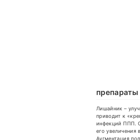
препараты
Лишайник – улуч
приводит к «кр
инфекций ППП. С
его увеличения 
Аугментация пол