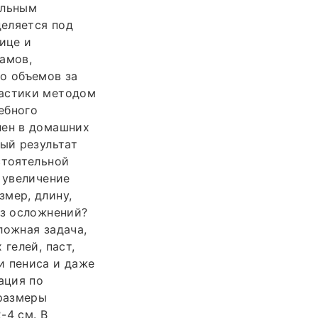
альным
деляется под
ице и
амов,
о объемов за
ластики методом
ебного
лен в домашних
рый результат
стоятельной
 увеличение
змер, длину,
ез осложнений?
ложная задача,
гелей, паст,
и пениса и даже
ация по
размеры
-4 см. В