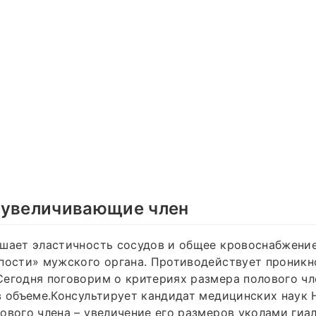
 увеличивающие член
шает эластичность сосудов и общее кровоснабжение 
епости» мужского органа. Противодействует проник
егодня поговорим о критериях размера полового чл
в объеме.Консультирует кандидат медицинских наук 
ового члена – увеличение его размеров уколами гиа