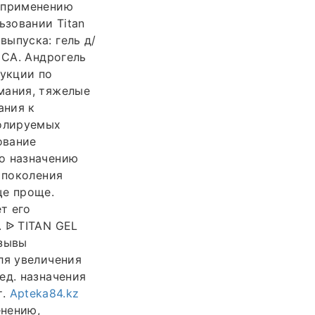
о применению
ьзовании Titan
ыпуска: гель д/
 СА. Андрогель
рукции по
мания, тяжелые
ания к
ролируемых
ование
о назначению
 поколения
ще проще.
т его
. ᐉ TITAN GEL
тзывы
ля увеличения
ед. назначения
т.
Apteka84.kz
енению,