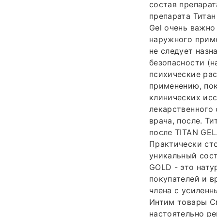
состав препара
препарата Титан
Gel очень важно
наружного приме
не следует назн
безопасности (н
психические рас
применению, пок
клинических ис
лекарственного 
врача, после. Т
после TITAN GEL
Практически сто
уникальный сост
GOLD - это нату
покупателей и в
члена с усиленн
Интим товары Сма
настоятельно р