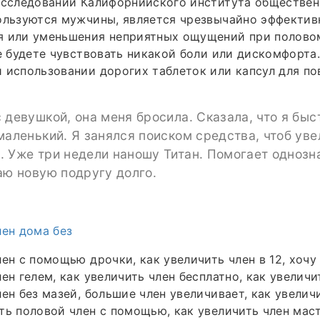
исследовании Калифорнийского института обществен
пользуются мужчины, является чрезвычайно эффекти
я или уменьшения неприятных ощущений при половом
не будете чувствовать никакой боли или дискомфорта.
 использовании дорогих таблеток или капсул для п
 девушкой, она меня бросила. Сказала, что я быс
маленький. Я занялся поиском средства, чтоб уве
 Уже три недели наношу Титан. Помогает однозн
аю новую подругу долго.
лен дома без
лен с помощью дрочки, как увеличить член в 12, хочу
ен гелем, как увеличить член бесплатно, как увеличит
лен без мазей, большие член увеличивает, как увелич
ть половой член с помощью, как увеличить член мас