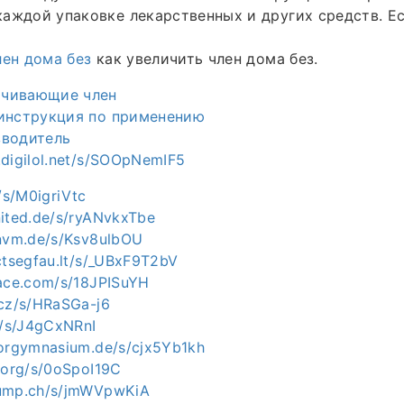
аждой упаковке лекарственных и других средств. Е
лен дома без
как увеличить член дома без.
ичивающие член
 инструкция по применению
зводитель
.digilol.net/s/SOOpNemIF5
e/s/M0igriVtc
nited.de/s/ryANvkxTbe
envm.de/s/Ksv8ulbOU
ctsegfau.lt/s/_UBxF9T2bV
pace.com/s/18JPISuYH
.cz/s/HRaSGa-j6
h/s/J4gCxNRnI
torgymnasium.de/s/cjx5Yb1kh
t.org/s/0oSpoI19C
dump.ch/s/jmWVpwKiA