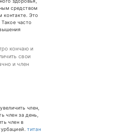
ного здоровья,
вным средством
 контакте. Это
 Такое часто
овышения
тро кончаю и
личить свои
ачно и член
 увеличить член,
ь член за день,
ить член в
турбацией.
титан