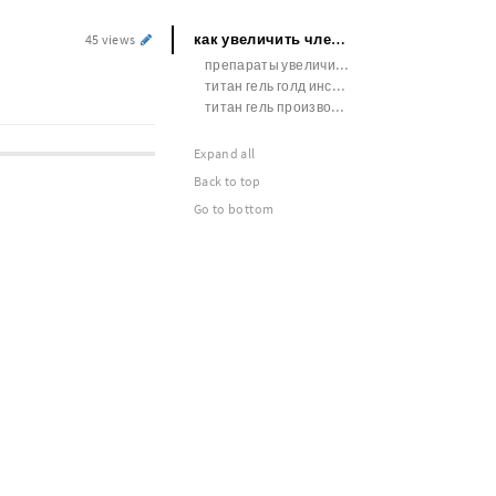
как увеличить член дома без
45 views
препараты увеличивающие член
титан гель голд инструкция по применению
титан гель производитель
Expand all
Back to top
Go to bottom