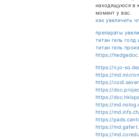
находящуюся в к
момент у вас.
как увеличить ч
препараты увел
титан гель голд
титан гель прои
https://hedgedoc
https://n.jo-so.d
https://md.micro
https://codi.sev
https://doc.proje
https://doc.hkis
https://md.nolog
https://md.infs.c
https://pads.can
https://md.gafer
https://md.core