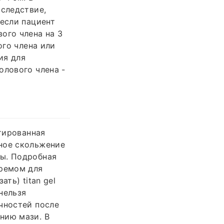
 следствие,
 если пациент
ого члена на 3
ого члена или
ия для
олового члена -
итированная
ное скольжение
ты. Подробная
кремом для
ть) titan gel
нельзя
чностей после
нию мази. В