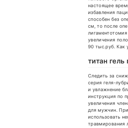
настоящее время
избавления паци
способен без оп
см, то после оп
лигаментотомия 
увеличения поло
90 тыс.руб. Как
титан гель
Следить за сниж
серия геля-лубр
и увлажнение б
инструкция по п
увеличения члена
для мужчин. При
использовать не
травмирования л