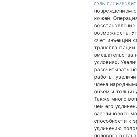
гель производи
повреждением о
кожей. Операция
восстановление 
возможность. Ут
счет инъекций 
трансплантации.
вмешательства н
условиях. Увели
рассчитывать не
работы. увеличи
члена народными
объем и толщину
Также много воп
чем его удлинен
вазелинового ма
способности к э
удлинению поло
полового органа.