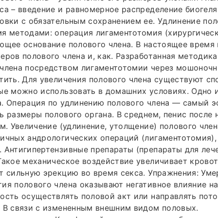
са – введение и равномерное распределение биогеля
овки с обязательным сохранением ее. Удлинение пол
мя методами: операция лигаментотомия (хирургичес
ющее основание полового члена. В настоящее время
еров полового члена и, как. Разработанная методик
 члена посредством лигаментотомии через мошоночн
тить. Для увеличения полового члена существуют сп
ые можно использовать в домашних условиях. Одно 
а. Операция по удлинению полового члена — самый 
ь размеры полового органа. В среднем, пенис после 
см. Увеличение (удлинение, утолщение) полового член
ичных андрологических операций (лигаментотомия),
 Антигипертензивные препараты (препараты для леч
Такое механическое воздействие увеличивает крово
т сильную эрекцию во время секса. Упражнения: Уме
ия полового члена оказывают негативное влияние на
ость осуществлять половой акт или направлять пото
 В связи с измененным внешним видом половых.