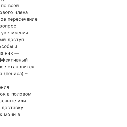
 по всей
ового члена
кое пересечение
 вопрос
а увеличения
ый доступ
особы и
из них —
эффективный
нее становится
а (пениса) –
ения
ток в половом
ренные или.
 доставку
к мочи в