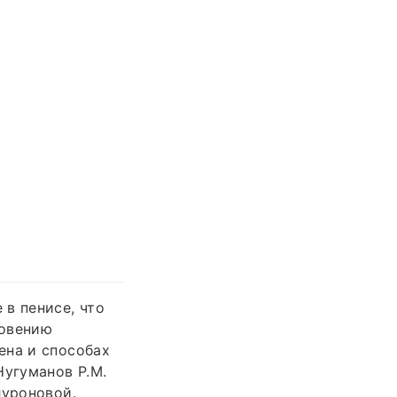
в пенисе, что
новению
ена и способах
Нугуманов Р.М.
луроновой.