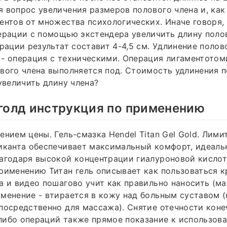
 вопрос увеличения размеров полового члена и, как
ентов от множества психологических. Иначе говоря,
ерации с помощью экстендера увеличить длину полов
ерации результат составит 4-4,5 см. Удлинение полов
- операция с техническими. Операция лигаментотом
вого члена выполняется под. Стоимость удлинения п
 увеличить длину члена?
 голд инструкция по применению
ением цены. Гель-смазка Hendel Titan Gel Gold. Лим
иканта обеспечивает максимальный комфорт, идеаль
лагодаря высокой концентрации гиалуроновой кисло
рименению Титан гель описывает как пользоваться 
 и видео пошагово учит как правильно наносить (маза
менение - втирается в кожу над больным суставом (
посредственно для массажа). Снятие отечности коне
ибо операций также прямое показание к использова