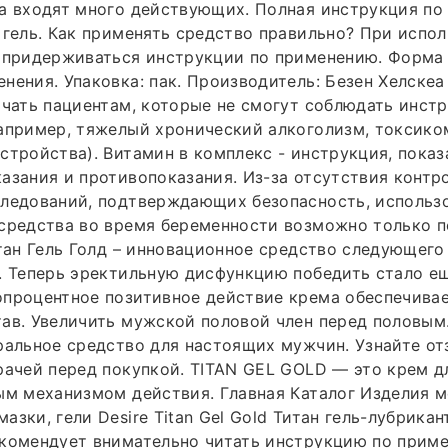
та входят много действующих. Полная инструкция п
 гель. Как применять средство правильно? При испол
 придерживаться инструкции по применению. Форма в
нения. Упаковка: пак. Производитель: Безен Хелскеа
ачать пациентам, которые не смогут соблюдать инст
апример, тяжелый хронический алкоголизм, токсико
стройства). Витамин в комплекс - инструкция, показ
азания и противопоказания. Из-за отсутствия конт
следований, подтверждающих безопасность, использ
средства во время беременности возможно только п
итан Гель Голд – инновационное средство следующего
. Теперь эректильную дисфункцию победить стало е
процентное позитивное действие крема обеспечивае
ав. Увеличить мужской половой член перед половым
ральное средство для настоящих мужчин. Узнайте о
рачей перед покупкой. TITAN GEL GOLD — это крем д
ым механизмом действия. Главная Каталог Изделия м
зки, гели Desire Titan Gel Gold Титан гель-лубрикан
екомендует внимательно читать инструкцию по прим