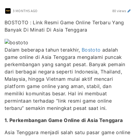
3 MONTHS AGO
80 views
BOSTOTO : Link Resmi Game Online Terbaru Yang
Banyak Di Minati Di Asia Tenggara
Dalam beberapa tahun terakhir,
Bostoto
adalah
game online di Asia Tenggara mengalami puncak
perkembangan yang sangat pesat. Banyak pemain
dari berbagai negara seperti Indonesia, Thailand,
Malaysia, hingga Vietnam mulai aktif mencari
platform game online yang aman, stabil, dan
memiliki komunitas besar. Hal ini membuat
permintaan terhadap “link resmi game online
terbaru” semakin meningkat pesat saat ini.
1. Perkembangan Game Online di Asia Tenggara
Asia Tenggara menjadi salah satu pasar game online