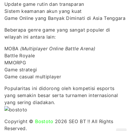
Update game rutin dan transparan
Sistem keamanan akun yang kuat
Game Online yang Banyak Diminati di Asia Tenggara
Beberapa genre game yang sangat populer di
wilayah ini antara lain:
MOBA
(Multiplayer Online Battle Arena)
Battle Royale
MMORPG
Game strategi
Game casual multiplayer
Popularitas ini didorong oleh kompetisi esports
yang semakin besar serta turnamen internasional
yang sering diadakan.
Copyright ©
Bostoto
2026 SEO BT !! All Rights
Reserved.