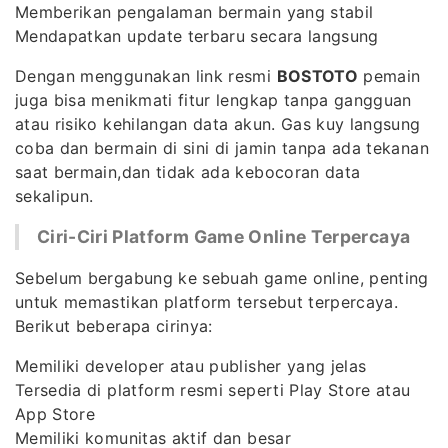
Memberikan pengalaman bermain yang stabil
Mendapatkan update terbaru secara langsung
Dengan menggunakan link resmi
BOSTOTO
pemain
juga bisa menikmati fitur lengkap tanpa gangguan
atau risiko kehilangan data akun. Gas kuy langsung
coba dan bermain di sini di jamin tanpa ada tekanan
saat bermain,dan tidak ada kebocoran data
sekalipun.
Ciri-Ciri Platform Game Online Terpercaya
Sebelum bergabung ke sebuah game online, penting
untuk memastikan platform tersebut terpercaya.
Berikut beberapa cirinya:
Memiliki developer atau publisher yang jelas
Tersedia di platform resmi seperti Play Store atau
App Store
Memiliki komunitas aktif dan besar