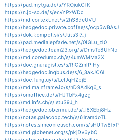
https://pad.mytga.de/s/YROjukGfK
https://n.jo-so.de/s/ecvYPxWDc
https://md.cortext.net/s/2hS8deUVU
https://hedgedoc.private.coffee/s/ocp5wBAsJ
https://dok.kompot.si/s/Jtits3i7_j
https://pad.medialepfade.net/s/0lGLu_zl0
https://hedgedoc.team23.org/s/DmsTe8UhNo
https://md.coredump.ch/s/4umWMMa2X
https://doc.gnuragist.es/s/RlCZmIP-Hy
https://hedgedoc.inqbus.de/s/6_3akJC6l
https://doc.fung.uy/s/LcIJqHZpjE
https://md.mainframe.io/s/hD9A4Kq6_s
https://omoffice.de/s/HJTbFx4gzg
https://md.infs.ch/s/IstuS9J_h
https://hedgedoc.obermui.de/s/_l8XEbj8Hz
https://notas.gaiacoop.tech/s/61ramdoTL
https://notes.simeonreusch.com/s/sHUTw8fxP
https://md.globenet.org/s/pkjDv6ybQ
https://notes.rabjerg.de/s/SJ7zYg4lze