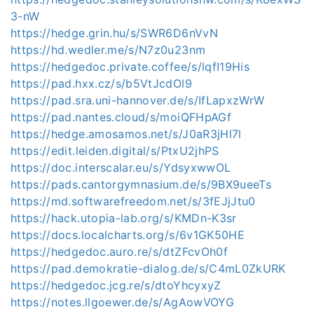
3-nW
https://hedge.grin.hu/s/SWR6D6nVvN
https://hd.wedler.me/s/N7z0u23nm
https://hedgedoc.private.coffee/s/lqfI19His
https://pad.hxx.cz/s/b5VtJcdOl9
https://pad.sra.uni-hannover.de/s/IfLapxzWrW
https://pad.nantes.cloud/s/moiQFHpAGf
https://hedge.amosamos.net/s/J0aR3jHl7l
https://edit.leiden.digital/s/PtxU2jhPS
https://doc.interscalar.eu/s/YdsyxwwOL
https://pads.cantorgymnasium.de/s/9BX9ueeTs
https://md.softwarefreedom.net/s/3fEJjJtu0
https://hack.utopia-lab.org/s/KMDn-K3sr
https://docs.localcharts.org/s/6v1GK50HE
https://hedgedoc.auro.re/s/dtZFcvOh0f
https://pad.demokratie-dialog.de/s/C4mL0ZkURK
https://hedgedoc.jcg.re/s/dtoYhcyxyZ
https://notes.llgoewer.de/s/AgAowVOYG