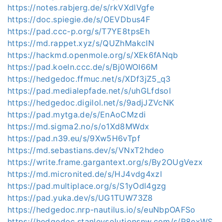
https://notes.rabjerg.de/s/rkVXdlVgfe
https://doc.spiegie.de/s/OEVDbus4F
https://pad.ccc-p.org/s/T7YE8tpsEh
https://md.rappet.xyz/s/QUZhMakcIN
https://hackmd.openmole.org/s/XEk6fANqb
https://pad.koeln.ccc.de/s/Bj0WOI66M
https://hedgedoc.ffmuc.net/s/XDf3jZ5_q3
https://pad.medialepfade.net/s/uhGLfdsol
https://hedgedoc.digilol.net/s/9adjJZVcNK
https://pad.mytga.de/s/EnAoCMzdi
https://md.sigma2.no/s/o1Xd8MWdx
https://pad.n39.eu/s/9Xw5H6vTpf
https://md.sebastians.dev/s/VNxT2hdeo
https://write.frame.gargantext.org/s/By2OUgVezx
https://md.micronited.de/s/HJ4vdg4xzl
https://pad.multiplace.org/s/S1yOdl4gzg
https://pad.yuka.dev/s/UG1TUW73Z8
https://hedgedoc.nrp-nautilus.io/s/euNbpOAFSo
https://hedgedoc.stanleysolutionsnw.com/s/R8exWS