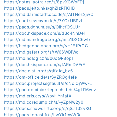
https://notas.laotra.red/s/8pvXCWxFDj
https://pads.jeito.nl/s/qhZIzRFKHB
https://md.darmstadt.ccc.de/s/AtTNez2jwC
https://codi.sevenvm.de/s/7YGkUBPzl
https://pads.dgnum.eu/s/OlhcfOSUJr
https://doc.hkispace.com/s/d3c4NnDe1
https://md.mandragot.org/s/nsu1D2C6wb
https://hedgedoc.obco.pro/s/vH1E1PrCC
https://md.gafert.org/s/tW66WBiWq
https://md.nolog.cz/s/x6oGR8opl
https://doc.hkispace.com/s/fARmDVFrF
https://doc.cisti.org/s/gifx1q_bz5
https://om-office.de/s/SyZROg4efe
https://doc.projectsegfau.lt/s/cNoiOjWw-L
https://pad.dominick-leppich.de/s/4gLI16vuz
https://md.eris.cc/s/WpvHYnfafX
https://md.coredump.ch/s/-yZpNw2y0
https://docs.snowdrift.coop/s/qSJT32vXG
https://pads.tobast.fr/s/LwYk1cwW0c