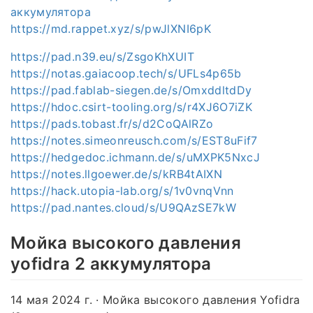
аккумулятора
https://md.rappet.xyz/s/pwJlXNI6pK
https://pad.n39.eu/s/ZsgoKhXUIT
https://notas.gaiacoop.tech/s/UFLs4p65b
https://pad.fablab-siegen.de/s/OmxddltdDy
https://hdoc.csirt-tooling.org/s/r4XJ6O7iZK
https://pads.tobast.fr/s/d2CoQAlRZo
https://notes.simeonreusch.com/s/EST8uFif7
https://hedgedoc.ichmann.de/s/uMXPK5NxcJ
https://notes.llgoewer.de/s/kRB4tAIXN
https://hack.utopia-lab.org/s/1v0vnqVnn
https://pad.nantes.cloud/s/U9QAzSE7kW
Мойка высокого давления
yofidra 2 аккумулятора
14 мая 2024 г. · Мойка высокого давления Yofidra