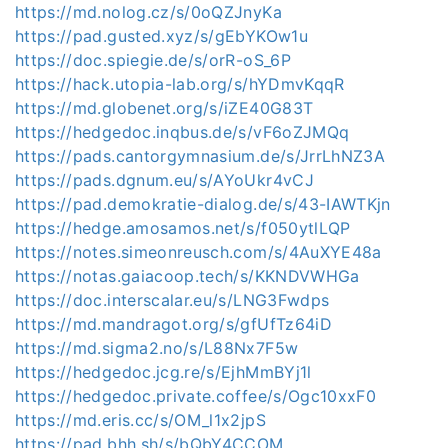
https://md.nolog.cz/s/0oQZJnyKa
https://pad.gusted.xyz/s/gEbYKOw1u
https://doc.spiegie.de/s/orR-oS_6P
https://hack.utopia-lab.org/s/hYDmvKqqR
https://md.globenet.org/s/iZE40G83T
https://hedgedoc.inqbus.de/s/vF6oZJMQq
https://pads.cantorgymnasium.de/s/JrrLhNZ3A
https://pads.dgnum.eu/s/AYoUkr4vCJ
https://pad.demokratie-dialog.de/s/43-IAWTKjn
https://hedge.amosamos.net/s/f050ytlLQP
https://notes.simeonreusch.com/s/4AuXYE48a
https://notas.gaiacoop.tech/s/KKNDVWHGa
https://doc.interscalar.eu/s/LNG3Fwdps
https://md.mandragot.org/s/gfUfTz64iD
https://md.sigma2.no/s/L88Nx7F5w
https://hedgedoc.jcg.re/s/EjhMmBYj1l
https://hedgedoc.private.coffee/s/Ogc10xxF0
https://md.eris.cc/s/OM_l1x2jpS
https://pad.bhh.sh/s/bQbY4CCOM