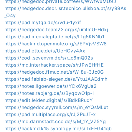
https://hedgedoc.private.coffee/s/WWfwuMU9J
https://hedgedoc.dsor.isr.tecnico.ulisboa.pt/s/y99As
_O4y
https://pad.mytga.de/s/vdu-1yxif
https://hedgedoc.team23.org/s/umlmU-Hdxj
https://pad.medialepfade.net/s/L1g5KNNb1
https://hackmd.openmole.org/s/EPVjvVSW8
https://pad.cttue.de/s/UcHCvy4Ax
https://codi.sevenvm.de/s/r_c6mQ02s
https://md.interhacker.space/s/rJPwEHfHE
https://hedgedoc.ffmuc.net/s/W_8u-3Jc0G
https://pad.fablab-siegen.de/s/YtuJAAEdmh
https://notes.llgoewer.de/s/YCx6VgUa2
https://notes.rabjerg.de/s/ByqowO1p-l
https://edit.leiden.digital/s/iBdkBRuqY
https://hedgedoc.syyrell.com/s/m_eYQsMLxt
https://pad.multiplace.org/s/rJj2PuJT-x
https://md.darmstadt.ccc.de/s/M_1Y_VZ5Yg
https://hackmd.k15.synology.me/s/TxEFG41qb