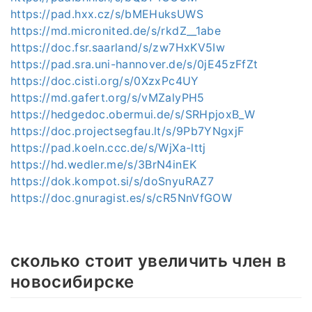
https://pad.hxx.cz/s/bMEHuksUWS
https://md.micronited.de/s/rkdZ__1abe
https://doc.fsr.saarland/s/zw7HxKV5Iw
https://pad.sra.uni-hannover.de/s/0jE45zFfZt
https://doc.cisti.org/s/0XzxPc4UY
https://md.gafert.org/s/vMZalyPH5
https://hedgedoc.obermui.de/s/SRHpjoxB_W
https://doc.projectsegfau.lt/s/9Pb7YNgxjF
https://pad.koeln.ccc.de/s/WjXa-lttj
https://hd.wedler.me/s/3BrN4inEK
https://dok.kompot.si/s/doSnyuRAZ7
https://doc.gnuragist.es/s/cR5NnVfGOW
сколько стоит увеличить член в
новосибирске