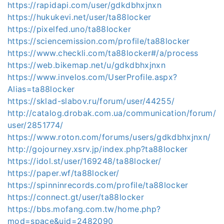
https://rapidapi.com/user/gdkdbhxjnxn
https://hukukevi.net/user/ta88locker
https://pixelfed.uno/ta88locker
https://sciencemission.com/profile/ta88locker
https://www.checkli.com/ta88locker#/a/process
https://web.bikemap.net/u/gdkdbhxjnxn
https://www.invelos.com/UserProfile.aspx?
Alias=ta88locker
https://sklad-slabov.ru/forum/user/44255/
http://catalog.drobak.com.ua/communication/forum/
user/2851774/
https://www.roton.com/forums/users/gdkdbhxjnxn/
http://gojourney.xsrv.jp/index.php?ta88locker
https://idol.st/user/169248/ta88locker/
https://paper.wf/ta88locker/
https://spinninrecords.com/profile/ta88locker
https://connect.gt/user/ta88locker
https://bbs.mofang.com.tw/home.php?
mod=space&uid=2482090