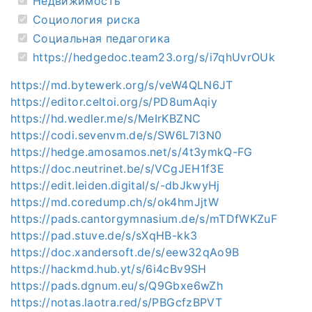
Недвижимость
Социология риска
Социальная педагогика
https://hedgedoc.team23.org/s/i7qhUvrOUk
https://md.bytewerk.org/s/veW4QLN6JT
https://editor.celtoi.org/s/PD8umAqiy
https://hd.wedler.me/s/MeIrKBZNC
https://codi.sevenvm.de/s/SW6L7I3N0
https://hedge.amosamos.net/s/4t3ymkQ-FG
https://doc.neutrinet.be/s/VCgJEH1f3E
https://edit.leiden.digital/s/-dbJkwyHj
https://md.coredump.ch/s/ok4hmJjtW
https://pads.cantorgymnasium.de/s/mTDfWKZuF
https://pad.stuve.de/s/sXqHB-kk3
https://doc.xandersoft.de/s/eew32qAo9B
https://hackmd.hub.yt/s/6i4cBv9SH
https://pads.dgnum.eu/s/Q9Gbxe6wZh
https://notas.laotra.red/s/PBGcfzBPVT