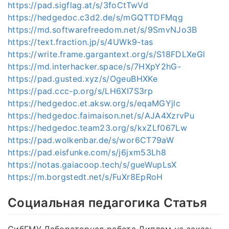
https://pad.sigflag.at/s/3foCtTwVd
https://hedgedoc.c3d2.de/s/mGQTTDFMqg
https://md.softwarefreedom.net/s/9SmvNJo3B
https://text.fraction.jp/s/4UWk9-tas
https://write.frame.gargantext.org/s/S18FDLXeGl
https://md.interhacker.space/s/7HXpY2hG-
https://pad.gusted.xyz/s/OgeuBHXKe
https://pad.ccc-p.org/s/LH6XI7S3rp
https://hedgedoc.et.aksw.org/s/eqaMGYjlc
https://hedgedoc.faimaison.net/s/AJA4XzrvPu
https://hedgedoc.team23.org/s/kxZLf067Lw
https://pad.wolkenbar.de/s/wor6CT79aW
https://pad.eisfunke.com/s/j6jxm53Lh8
https://notas.gaiacoop.tech/s/gueWupLsX
https://m.borgstedt.net/s/FuXr8EpRoH
Социальная педагогика Статья