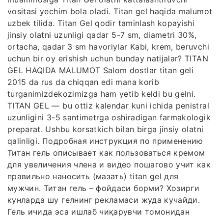
vositasi yechim bola oladi. Titan gel haqida malumot
uzbek tilida. Titan Gel qodir taminlash kopayishi
jinsiy olatni uzunligi qadar 5-7 sm, diametri 30%,
ortacha, qadar 3 sm havoriylar Kabi, krem, beruvchi
uchun bir oy erishish uchun bunday natijalar? TITAN
GEL HAQIDA MALUMOT Salom dostlar titan geli
2015 da rus da chiqqan edi mana korib
turganimizdekozimizga ham yetib keldi bu gelni.
TITAN GEL — bu ottiz kalendar kuni ichida penistral
uzunligini 3-5 santimetrga oshiradigan farmakologik
preparat. Ushbu korsatkich bilan birga jinsiy olatni
qalinligi. Подробная инструкция по применению
Титан гель описывает как пользоваться кремом
для увеличения члена и видео пошагово учит как
правильно наносить (мазать) titan gel для
мужчин. Титан гель – фойдаси борми? Хозирги
кунларда шу гелнинг рекламаси жуда кучайди.
Гель ичида эса ишлаб чиқарувчи томонидан