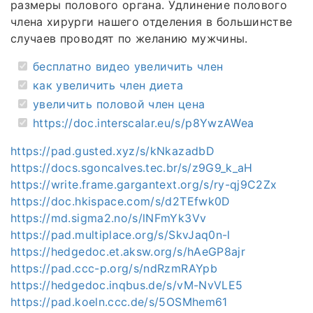
размеры полового органа. Удлинение полового
члена хирурги нашего отделения в большинстве
случаев проводят по желанию мужчины.
бесплатно видео увеличить член
как увеличить член диета
увеличить половой член цена
https://doc.interscalar.eu/s/p8YwzAWea
https://pad.gusted.xyz/s/kNkazadbD
https://docs.sgoncalves.tec.br/s/z9G9_k_aH
https://write.frame.gargantext.org/s/ry-qj9C2Zx
https://doc.hkispace.com/s/d2TEfwk0D
https://md.sigma2.no/s/lNFmYk3Vv
https://pad.multiplace.org/s/SkvJaq0n-l
https://hedgedoc.et.aksw.org/s/hAeGP8ajr
https://pad.ccc-p.org/s/ndRzmRAYpb
https://hedgedoc.inqbus.de/s/vM-NvVLE5
https://pad.koeln.ccc.de/s/5OSMhem61