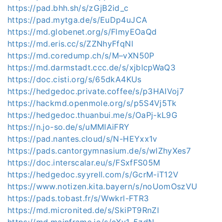
https://pad.bhh.sh/s/zGjB2id_c
https://pad.mytga.de/s/EuDp4uJCA
https://md.globenet.org/s/FlmyEOaQd
https://md.eris.cc/s/ZZNhyFfqNl
https://md.coredump.ch/s/M–vXN50P
https://md.darmstadt.ccc.de/s/xjblcpWaQ3
https://doc.cisti.org/s/65dkA4KUs
https://hedgedoc.private.coffee/s/p3HAIVoj7
https://hackmd.openmole.org/s/p5S4Vj5Tk
https://hedgedoc.thuanbui.me/s/OaPj-kL9G
https://n.jo-so.de/s/uMMIAiFRY
https://pad.nantes.cloud/s/N-HEYxx1v
https://pads.cantorgymnasium.de/s/wlZhyXes7
https://doc.interscalar.eu/s/FSxfFS05M
https://hedgedoc.syyrell.com/s/GcrM-iT12V
https://www.notizen.kita.bayern/s/noUomOszVU
https://pads.tobast.fr/s/Wwkrl-FTR3
https://md.micronited.de/s/SkiPT9RnZl
https://md.mainframe.io/s/cXv1-5zdN