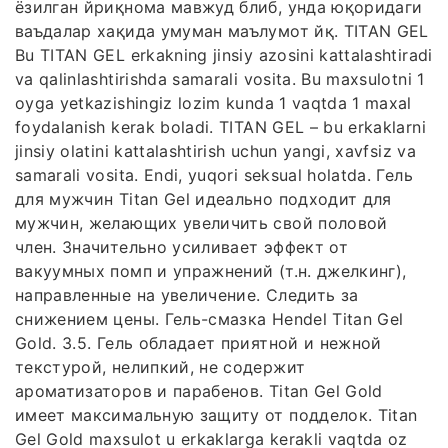
ёзилган йриқнома мавжуд блиб, унда юқоридаги
ваъдалар хақида умуман маълумот йқ. TITAN GEL
Bu TITAN GEL erkakning jinsiy azosini kattalashtiradi
va qalinlashtirishda samarali vosita. Bu maxsulotni 1
oyga yetkazishingiz lozim kunda 1 vaqtda 1 maxal
foydalanish kerak boladi. TITAN GEL – bu erkaklarni
jinsiy olatini kattalashtirish uchun yangi, xavfsiz va
samarali vosita. Endi, yuqori seksual holatda. Гель
для мужчин Titan Gel идеально подходит для
мужчин, желающих увеличить свой половой
член. Значительно усиливает эффект от
вакуумных помп и упражнений (т.н. джелкинг),
направленные на увеличение. Следить за
снижением цены. Гель-смазка Hendel Titan Gel
Gold. 3.5. Гель обладает приятной и нежной
текстурой, нелипкий, не содержит
ароматизаторов и парабенов. Titan Gel Gold
имеет максимальную защиту от подделок. Titan
Gel Gold maxsulot u erkaklarga kerakli vaqtda oz