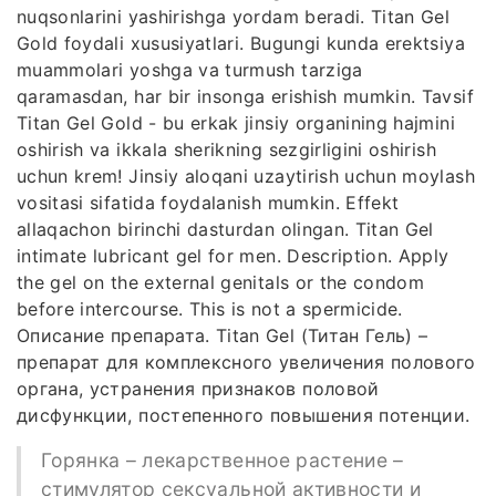
nuqsonlarini yashirishga yordam beradi. Titan Gel
Gold foydali xususiyatlari. Bugungi kunda erektsiya
muammolari yoshga va turmush tarziga
qaramasdan, har bir insonga erishish mumkin. Tavsif
Titan Gel Gold - bu erkak jinsiy organining hajmini
oshirish va ikkala sherikning sezgirligini oshirish
uchun krem! Jinsiy aloqani uzaytirish uchun moylash
vositasi sifatida foydalanish mumkin. Effekt
allaqachon birinchi dasturdan olingan. Titan Gel
intimate lubricant gel for men. Description. Apply
the gel on the external genitals or the condom
before intercourse. This is not a spermicide.
Описание препарата. Titan Gel (Титан Гель) –
препарат для комплексного увеличения полового
органа, устранения признаков половой
дисфункции, постепенного повышения потенции.
Горянка – лекарственное растение –
стимулятор сексуальной активности и