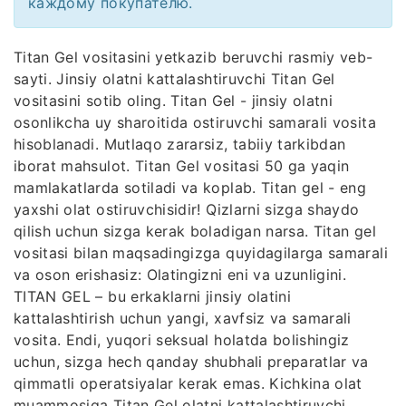
каждому покупателю.
Titan Gel vositasini yetkazib beruvchi rasmiy veb-
sayti. Jinsiy olatni kattalashtiruvchi Titan Gel
vositasini sotib oling. Titan Gel - jinsiy olatni
osonlikcha uy sharoitida ostiruvchi samarali vosita
hisoblanadi. Mutlaqo zararsiz, tabiiy tarkibdan
iborat mahsulot. Titan Gel vositasi 50 ga yaqin
mamlakatlarda sotiladi va koplab. Titan gel - eng
yaxshi olat ostiruvchisidir! Qizlarni sizga shaydo
qilish uchun sizga kerak boladigan narsa. Titan gel
vositasi bilan maqsadingizga quyidagilarga samarali
va oson erishasiz: Olatingizni eni va uzunligini.
TITAN GEL – bu erkaklarni jinsiy olatini
kattalashtirish uchun yangi, xavfsiz va samarali
vosita. Endi, yuqori seksual holatda bolishingiz
uchun, sizga hech qanday shubhali preparatlar va
qimmatli operatsiyalar kerak emas. Kichkina olat
muammosiga Titan Gel olatni kattalashtiruvchi