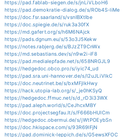
https://pad.fablab-siegen.de/s/jnLiVLboH6
https://pad.demokratie-dialog.de/s/ROb4S-liMe
https://doc.fsr.saarland/s/vsnIBXtIbe
https://doc.spiegie.de/s/ruk3a30fX
https://md.gafert.org/s/h6M6NAjck
https://pads.dgnum.eu/s/53o3J5Kekw
https://notes.rabjerg.de/s/BJzZT9CnWx
https://md.sebastians.dev/s/n9w2i-iF8
https://pad.medialepfade.net/s/658NRGJL9
https://hedgedoc.obco.pro/s/iyic74_ud
https://pad.sra.uni-hannover.de/s/l2uJLiVIkC
https://doc.neutrinet.be/s/bxMFjlkHwy
https://hack.utopia-lab.org/s/_je0hKSyQ
https://hedgedoc.ffmuc.net/s/d_rD3i33WX
https://pad.aleph.world/s/CeJhcxMBY
https://doc.projectsegfau.lt/s/F666bHUlCm
https://hedgedoc.obermui.de/s/jWtPOEybSn
https://doc.hkispace.com/s/93R69lFjN
https://pad.dominick-leppich.de/s/G5ewsXFOC