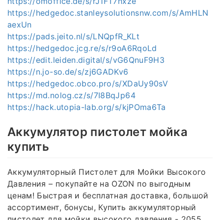
https://omoffice.de/s/rJ1FT7hxze
https://hedgedoc.stanleysolutionsnw.com/s/AmHLN
aexUn
https://pads.jeito.nl/s/LNQpfR_KLt
https://hedgedoc.jcg.re/s/r9oA6RqoLd
https://edit.leiden.digital/s/vG6QnuF9H3
https://n.jo-so.de/s/zj6GADKv6
https://hedgedoc.obco.pro/s/XDaUy90sV
https://md.nolog.cz/s/7I8BqJp64
https://hack.utopia-lab.org/s/kjPOma6Ta
Аккумулятор пистолет мойка
купить
Аккумуляторный Пистолет для Мойки Высокого
Давления – покупайте на OZON по выгодным
ценам! Быстрая и бесплатная доставка, большой
ассортимент, бонусы, Купить аккумуляторный
пистолет для мойки высокого давления - 2055