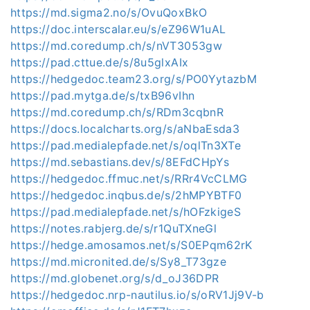
https://md.sigma2.no/s/OvuQoxBkO
https://doc.interscalar.eu/s/eZ96W1uAL
https://md.coredump.ch/s/nVT3053gw
https://pad.cttue.de/s/8u5glxAIx
https://hedgedoc.team23.org/s/PO0YytazbM
https://pad.mytga.de/s/txB96vIhn
https://md.coredump.ch/s/RDm3cqbnR
https://docs.localcharts.org/s/aNbaEsda3
https://pad.medialepfade.net/s/oqlTn3XTe
https://md.sebastians.dev/s/8EFdCHpYs
https://hedgedoc.ffmuc.net/s/RRr4VcCLMG
https://hedgedoc.inqbus.de/s/2hMPYBTF0
https://pad.medialepfade.net/s/hOFzkigeS
https://notes.rabjerg.de/s/r1QuTXneGl
https://hedge.amosamos.net/s/S0EPqm62rK
https://md.micronited.de/s/Sy8_T73gze
https://md.globenet.org/s/d_oJ36DPR
https://hedgedoc.nrp-nautilus.io/s/oRV1Jj9V-b