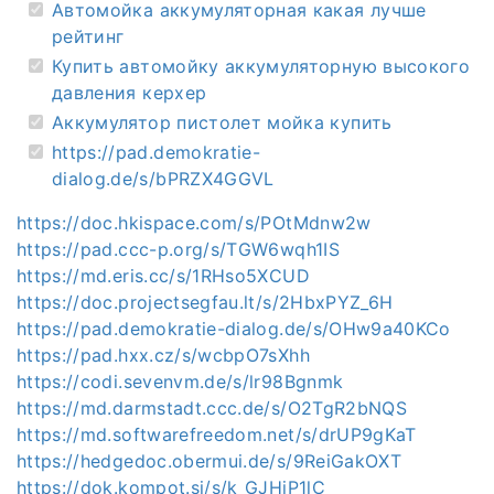
Автомойка аккумуляторная какая лучше
рейтинг
Купить автомойку аккумуляторную высокого
давления керхер
Аккумулятор пистолет мойка купить
https://pad.demokratie-
dialog.de/s/bPRZX4GGVL
https://doc.hkispace.com/s/POtMdnw2w
https://pad.ccc-p.org/s/TGW6wqh1IS
https://md.eris.cc/s/1RHso5XCUD
https://doc.projectsegfau.lt/s/2HbxPYZ_6H
https://pad.demokratie-dialog.de/s/OHw9a40KCo
https://pad.hxx.cz/s/wcbpO7sXhh
https://codi.sevenvm.de/s/lr98Bgnmk
https://md.darmstadt.ccc.de/s/O2TgR2bNQS
https://md.softwarefreedom.net/s/drUP9gKaT
https://hedgedoc.obermui.de/s/9ReiGakOXT
https://dok.kompot.si/s/k_GJHiP1lC