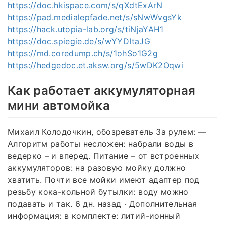
https://doc.hkispace.com/s/qXdtExArN
https://pad.medialepfade.net/s/sNwWvgsYk
https://hack.utopia-lab.org/s/tiNjaYAH1
https://doc.spiegie.de/s/wYYDItaJG
https://md.coredump.ch/s/1ohSo1G2g
https://hedgedoc.et.aksw.org/s/5wDK2Oqwi
Как работает аккумуляторная
мини автомойка
Михаил Колодочкин, обозреватель За рулем: —
Алгоритм работы несложен: набрали воды в
ведерко – и вперед. Питание – от встроенных
аккумуляторов: на разовую мойку должно
хватить. Почти все мойки имеют адаптер под
резьбу кока-кольной бутылки: воду можно
подавать и так. 6 дн. назад · Дополнительная
информация: в комплекте: литий-ионный