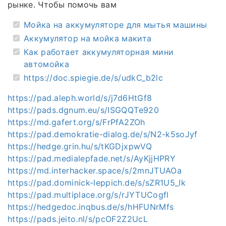
рынке. Чтобы помочь вам
Мойка на аккумуляторе для мытья машины
Аккумулятор на мойка макита
Как работает аккумуляторная мини
автомойка
https://doc.spiegie.de/s/udkC_b2lc
https://pad.aleph.world/s/j7d6HtGf8
https://pads.dgnum.eu/s/ISGQQTe920
https://md.gafert.org/s/FrPfA2ZOh
https://pad.demokratie-dialog.de/s/N2-k5soJyf
https://hedge.grin.hu/s/tKGDjxpwVQ
https://pad.medialepfade.net/s/AyKjjHPRY
https://md.interhacker.space/s/2mnJTUAOa
https://pad.dominick-leppich.de/s/sZR1U5_Ik
https://pad.multiplace.org/s/rJYTUCogfl
https://hedgedoc.inqbus.de/s/hHFUNrMfs
https://pads.jeito.nl/s/pcOF2Z2UcL