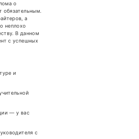
лома о
т обязательным.
айтеров, а
но неплохо
еству. В данном
ент с успешных
туре и
мучительной
ции — у вас
руководителя с