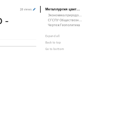
Металлургия цветных металлов SEO - статьи
28 views
Экономика природопользования
 -
СГСПУ Обществознание
Чертеж Геополитика
Expand all
Back to top
Go to bottom