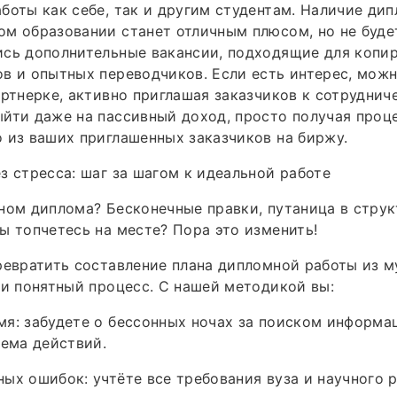
боты как себе, так и другим студентам. Наличие дип
м образовании станет отличным плюсом, но не буде
сь дополнительные вакансии, подходящие для копир
в и опытных переводчиков. Если есть интерес, мож
артнерке, активно приглашая заказчиков к сотруднич
йти даже на пассивный доход, просто получая проц
 из ваших приглашенных заказчиков на биржу.
з стресса: шаг за шагом к идеальной работе
ном диплома? Бесконечные правки, путаница в струк
ы топчетесь на месте? Пора это изменить!
ревратить составление плана дипломной работы из 
 и понятный процесс. С нашей методикой вы:
я: забудете о бессонных ночах за поиском информа
хема действий.
ых ошибок: учтёте все требования вуза и научного 