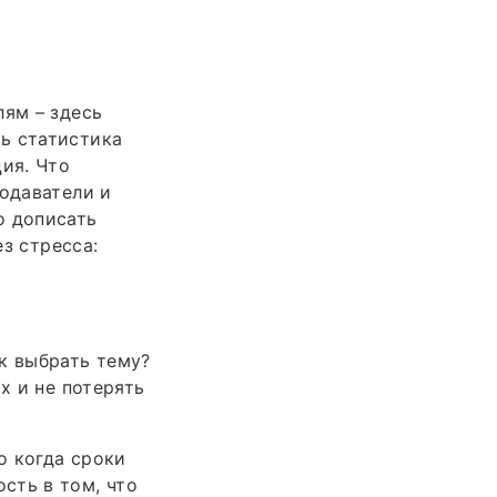
лям – здесь
ь статистика
ия. Что
подаватели и
о дописать
з стресса:
к выбрать тему?
х и не потерять
о когда сроки
сть в том, что