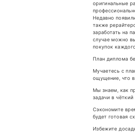
оригинальные ра
профессионально
Недавно появили
также рерайтеро
заработать на п
случае можно вы
покупок каждого
План диплома бе
Мучаетесь с пла
ощущение, что в
Мы знаем, как п
задачи в чёткий
Сэкономите врем
будет готовая с
Избежите досадн