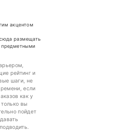
угим акцентом
 сюда размещать
то предметными
барьером,
щие рейтинг и
вые шаги, не
времени, если
аказов как у
 только вы
тельно пойдет
сдавать
 подводить.