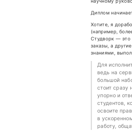
научному руков
Диплом начинает
Хотите, я дораб
(например, боле
Студворк — это 
заказы, а други
знаниями, выпол
Для исполни
ведь на серв
большой набо
стоит сразу 
упорно и отв
студентов, к
освоите прав
в ускоренно
работу, обща