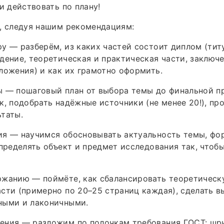
и действовать по плану!
, следуя нашим рекомендациям:
у — разберём, из каких частей состоит диплом (тит
дение, теоретическая и практическая части, заключе
ложения) и как их грамотно оформить.
 — пошаговый план от выбора темы до финальной пр
к, подобрать надёжные источники (не менее 20!), пр
таты.
ия — научимся обосновывать актуальность темы, фо
определять объект и предмет исследования так, чтоб
ржанию — поймёте, как сбалансировать теоретическ
сти (примерно по 20–25 страниц каждая), сделать 
ными и лаконичными.
ения — разложим по полочкам требования ГОСТ: шри