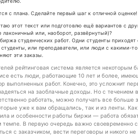
одителю.
ся с плана. Сделайте первый шаг к отличной оценке!
отаю этот текст или подготовлю ещё вариантов с др
е лаконичный или, наоборот, развёрнутый)?
биржа студенческих работ. Одни студенты приходят
е студенты, или преподаватели, или люди с какими-
няют эти заказы.
телей рейтинговая система является некоторым 
исе есть люди, работающие 10 лет и более, имею
р выполненных работ. Конечно, это усложнит пер
надеяться на заоблачные доходы. Но с течением 
етственно работать, можно получать все больше з
оторые уже к вам обращались, так и из ленты. Как
ила и особенности работы биржи — работа обяза
м темпе. В первую очередь важно своевременно 
ться с заказчиком, вести переговоры и никого не