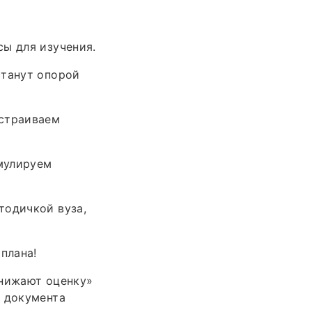
ы для изучения.
станут опорой
ыстраиваем
мулируем
тодичкой вуза,
плана!
снижают оценку»
й документа