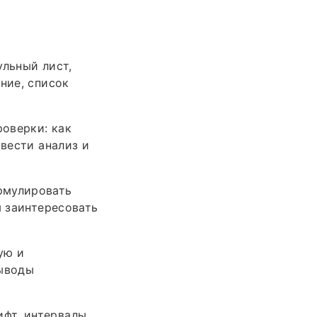
ульный лист,
ние, список
оверки: как
овести анализ и
рмулировать
ы заинтересовать
ую и
выводы
фт, интервалы,