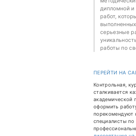
методическим
дипломной и 
работ, котор
выполненных 
серьезные р
уникальност
работы по с
ПЕРЕЙТИ НА СА
Контрольная, ку
сталкивается к
академической п
оформить работу
порекомендуют н
специалисты по 
профессиональн
диссертацию на 