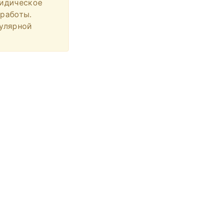
ридическое
 работы.
пулярной