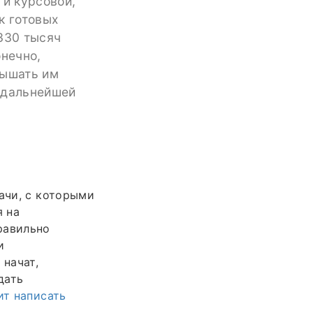
 и курсовой,
к готовых
330 тысяч
онечно,
вышать им
 дальнейшей
ачи, с которыми
я на
равильно
и
начат,
дать
ит написать