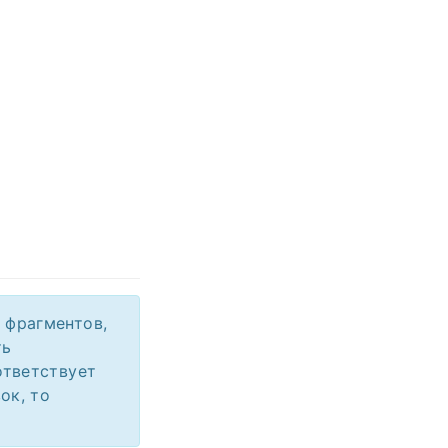
 фрагментов,
ть
ответствует
ок, то