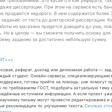
и требованиями. Это касается как реферата, так
даже диссертации. При этом на сервисе есть бан
ые продаются недорого. В нем содержится более 
заданий: от теста до докторской диссертации. К
аботы из магазина придется доводить до ума, по
ь. Но в целом — вы сможете получить основу для
воему заданию за достаточно небольшую сумму.
ЙТ>>>
рсовая, реферат, доклад или дипломная работа — зад
аждый студент. Онлайн-сервисы, специализирующиес
оддержке, готовы прийти на помощь: они помогут п
 по требованиям ГОСТ, подобрать актуальную тему 
адёжные источники информации. А если проект уже 
научному письму могут провести редактирование и 
ые рекомендации по улучшению текста.
Сколько сто
заказ