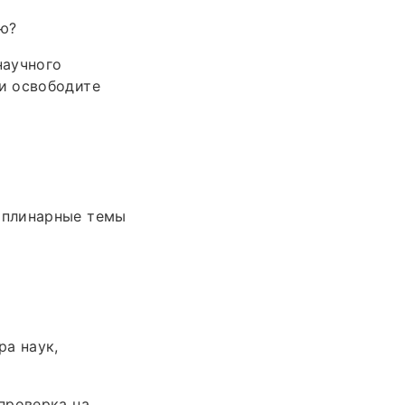
ию?
научного
и освободите
иплинарные темы
ра наук,
проверка на