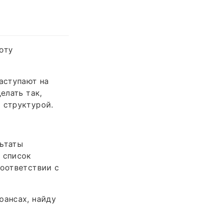
оту
наступают на
елать так,
 структурой.
льтаты
 список
соответствии с
юансах, найду