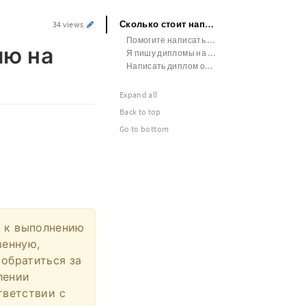
Сколько стоит написать диссертацию на заказ
34 views
Помогите написать диплом
ию на
Я пишу дипломы на заказ интервью
Написать диплом онлайн ии
Expand all
Back to top
Go to bottom
ти к выполнению
венную,
 обратиться за
лении
тветствии с