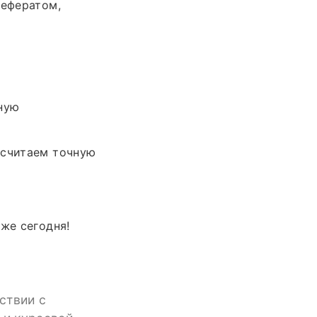
рефератом,
ную
ссчитаем точную
же сегодня!
ствии с