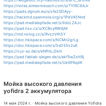
https://notes.simeonreusch.com/s/TYlRC9AJr
https://pads.dgnum.eu/s/xfe2SDAyy-
https://hackmd.openmole.org/s/1PdV45Nnd
https://pad.medialepfade.net/s/IldoLZAJc
https://pad.hxx.cz/s/XCBvyRW4jM
https://md.nolog.cz/s/RvzzV4t5Y
https://doc.hkispace.com/s/NCMn2grLg
https://doc.hkispace.com/s/5sD55x2u6
https://n.jo-so.de/s/eNfhb_Gkm
https://pad.fablab-siegen.de/s/ekf5wZxHRj
https://pad.medialepfade.net/s/UeXlfKqdK
Мойка высокого давления
yofidra 2 аккумулятора
14 мая 2024 г. · Мойка высокого давления Yofidra