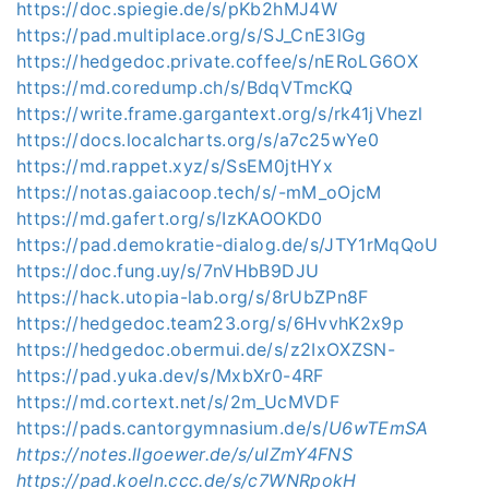
https://doc.spiegie.de/s/pKb2hMJ4W
https://pad.multiplace.org/s/SJ_CnE3lGg
https://hedgedoc.private.coffee/s/nERoLG6OX
https://md.coredump.ch/s/BdqVTmcKQ
https://write.frame.gargantext.org/s/rk41jVhezl
https://docs.localcharts.org/s/a7c25wYe0
https://md.rappet.xyz/s/SsEM0jtHYx
https://notas.gaiacoop.tech/s/-mM_oOjcM
https://md.gafert.org/s/IzKAOOKD0
https://pad.demokratie-dialog.de/s/JTY1rMqQoU
https://doc.fung.uy/s/7nVHbB9DJU
https://hack.utopia-lab.org/s/8rUbZPn8F
https://hedgedoc.team23.org/s/6HvvhK2x9p
https://hedgedoc.obermui.de/s/z2IxOXZSN-
https://pad.yuka.dev/s/MxbXr0-4RF
https://md.cortext.net/s/2m_UcMVDF
https://pads.cantorgymnasium.de/s/
U6wTEmSA
https://notes.llgoewer.de/s/ulZmY4FNS
https://pad.koeln.ccc.de/s/c7WNRpokH