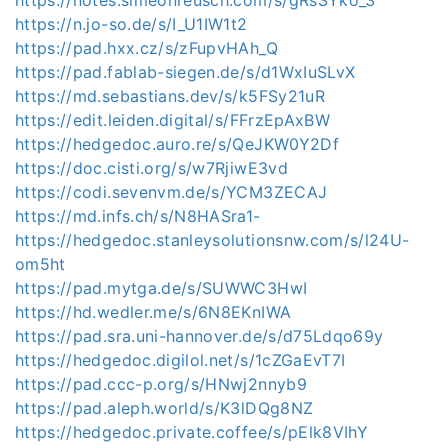
https://n.jo-so.de/s/I_U1IW1t2
https://pad.hxx.cz/s/zFupvHAh_Q
https://pad.fablab-siegen.de/s/d1WxIuSLvX
https://md.sebastians.dev/s/k5FSy21uR
https://edit.leiden.digital/s/FFrzEpAxBW
https://hedgedoc.auro.re/s/QeJKW0Y2Df
https://doc.cisti.org/s/w7RjiwE3vd
https://codi.sevenvm.de/s/YCM3ZECAJ
https://md.infs.ch/s/N8HASra1-
https://hedgedoc.stanleysolutionsnw.com/s/l24U-
om5ht
https://pad.mytga.de/s/SUWWC3HwI
https://hd.wedler.me/s/6N8EKnIWA
https://pad.sra.uni-hannover.de/s/d75Ldqo69y
https://hedgedoc.digilol.net/s/1cZGaEvT7I
https://pad.ccc-p.org/s/HNwj2nnyb9
https://pad.aleph.world/s/K3lDQg8NZ
https://hedgedoc.private.coffee/s/pElk8VIhY