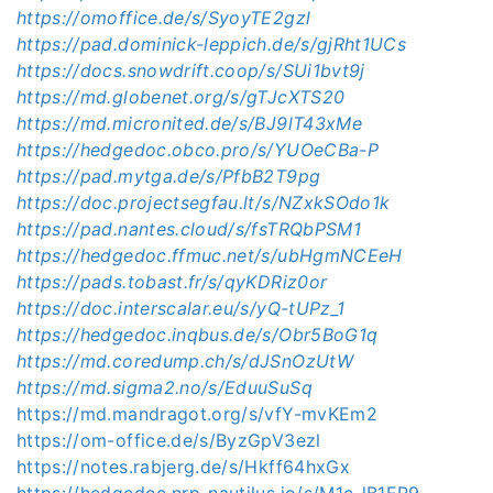
https://omoffice.de/s/SyoyTE2gzl
https://pad.dominick-leppich.de/s/gjRht1UCs
https://docs.snowdrift.coop/s/SUi1bvt9j
https://md.globenet.org/s/gTJcXTS20
https://md.micronited.de/s/BJ9lT43xMe
https://hedgedoc.obco.pro/s/YUOeCBa-P
https://pad.mytga.de/s/PfbB2T9pg
https://doc.projectsegfau.lt/s/NZxkSOdo1k
https://pad.nantes.cloud/s/fsTRQbPSM1
https://hedgedoc.ffmuc.net/s/ubHgmNCEeH
https://pads.tobast.fr/s/qyKDRiz0or
https://doc.interscalar.eu/s/yQ-tUPz_1
https://hedgedoc.inqbus.de/s/Obr5BoG1q
https://md.coredump.ch/s/dJSnOzUtW
https://md.sigma2.no/s/EduuSuSq
https://md.mandragot.org/s/vfY-mvKEm2
https://om-office.de/s/ByzGpV3ezl
https://notes.rabjerg.de/s/Hkff64hxGx
https://hedgedoc.nrp-nautilus.io/s/M1c_lB1ER9