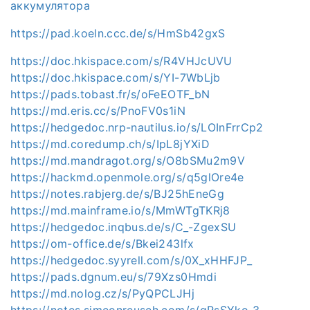
аккумулятора
https://pad.koeln.ccc.de/s/HmSb42gxS
https://doc.hkispace.com/s/R4VHJcUVU
https://doc.hkispace.com/s/YI-7WbLjb
https://pads.tobast.fr/s/oFeEOTF_bN
https://md.eris.cc/s/PnoFV0s1iN
https://hedgedoc.nrp-nautilus.io/s/LOInFrrCp2
https://md.coredump.ch/s/IpL8jYXiD
https://md.mandragot.org/s/O8bSMu2m9V
https://hackmd.openmole.org/s/q5glOre4e
https://notes.rabjerg.de/s/BJ25hEneGg
https://md.mainframe.io/s/MmWTgTKRj8
https://hedgedoc.inqbus.de/s/C_-ZgexSU
https://om-office.de/s/Bkei243lfx
https://hedgedoc.syyrell.com/s/0X_xHHFJP_
https://pads.dgnum.eu/s/79Xzs0Hmdi
https://md.nolog.cz/s/PyQPCLJHj
https://notes.simeonreusch.com/s/gRsSYko_3